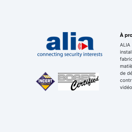
À pro
ALIA 
insta
fabri
matiè
de dé
contr
vidéo