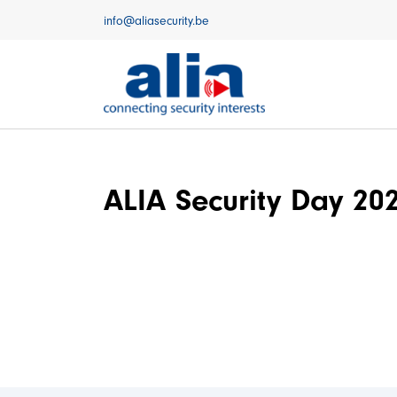
Naar inhoud
info@aliasecurity.be
ALIA Security Day 20