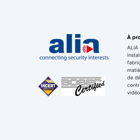
À pro
ALIA 
insta
fabri
matiè
de dé
contr
vidéo