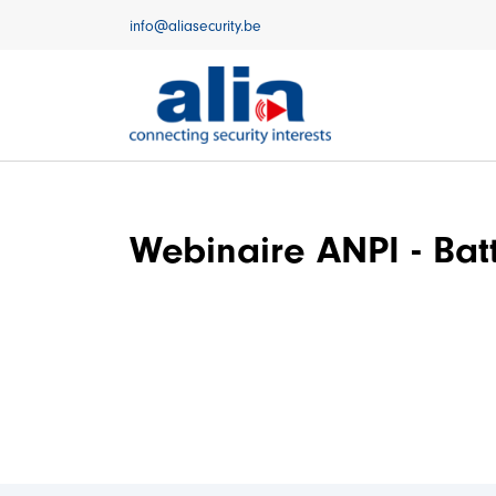
Naar inhoud
info@aliasecurity.be
Webinaire ANPI - Batt